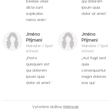
beatae vitae
qui dolorem
dicta sunt
ipsum quia
explicabo
dolor sit amet.“
nemo enim.“
Jméno
Jméno
Příjmení
Příjmení
Manažer / Spol
Manažer / Spol
ečnost
ečnost
„Porro
„Aut fugit sed
quisquam est
quia
qui dolorem
consequuntur
ipsum quia
magni dolores
dolor sit amet.“
eos qui.“
Vytvořeno službou
Webnode