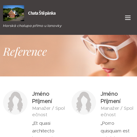
Chata Štěpánka
Horská chalupa přímo u lanovky
Reference
Jméno
Jméno
Příjmení
Příjmení
Manažer / Spol
Manažer / Spol
ečnost
ečnost
„Et quasi
„Porro
architecto
quisquam est